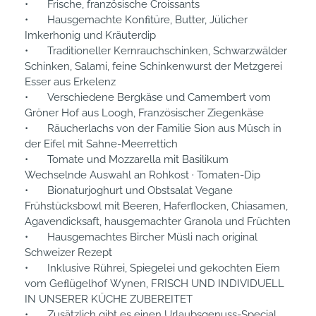
•	Frische, französische Croissants 

•	Hausgemachte Konﬁtüre, Butter, Jülicher 
Imkerhonig und Kräuterdip

•	Traditioneller Kernrauchschinken, Schwarzwälder 
Schinken, Salami, feine Schinkenwurst der Metzgerei 
Esser aus Erkelenz 

•	Verschiedene Bergkäse und Camembert vom 
Gröner Hof aus Loogh, Französischer Ziegenkäse

•	Räucherlachs von der Familie Sion aus Müsch in 
der Eifel mit Sahne-Meerrettich 

•	Tomate und Mozzarella mit Basilikum 
Wechselnde Auswahl an Rohkost · Tomaten-Dip 

•	Bionaturjoghurt und Obstsalat Vegane 
Frühstücksbowl mit Beeren, Haferﬂocken, Chiasamen, 
Agavendicksaft, hausgemachter Granola und Früchten 

•	Hausgemachtes Bircher Müsli nach original 
Schweizer Rezept

•	Inklusive Rührei, Spiegelei und gekochten Eiern 
vom Geﬂügelhof Wynen, FRISCH UND INDIVIDUELL 
IN UNSERER KÜCHE ZUBEREITET

•	Zusätzlich gibt es einen Urlaubsgenuss-Special 