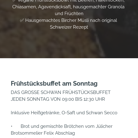
✅ Vegane Frühstücksbowl mit Beeren, Haferflocken, 
Chiasamen, Agavendicksaft, hausgemachter Granola 
und Früchten

✅ Hausgemachtes Bircher Müsli nach original 
Schweizer Rezept
Frühstücksbuffet am Sonntag
DAS GROSSE SCHWAN FRÜHSTÜCKSBUFFET

JEDEN SONNTAG VON 09:00 BIS 12:30 UHR

Inklusive Heißgetränke, O-Saft und Schwan Secco

•	Brot und gemischte Brötchen vom Jülicher 
Brotsommelier Felix Abschlag
